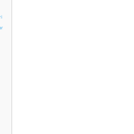
ri
ar