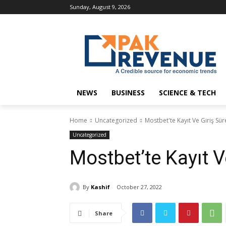
Sunday, August 9, 2026
NEWS
BUSINESS
SCIENCE & TECH
Home
Uncategorized
Mostbet'te Kayıt Ve Giriş Sür
Uncategorized
Mostbet’te Kayıt V
By
Kashif
October 27, 2022
Share