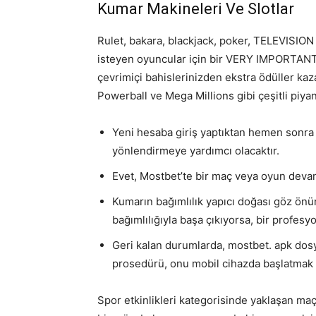
Kumar Makineleri Ve Slotlar
Rulet, bakara, blackjack, poker, TELEVISION
isteyen oyuncular için bir VERY IMPORTAN
çevrimiçi bahislerinizden ekstra ödüller ka
Powerball ve Mega Millions gibi çeşitli piya
Yeni hesaba giriş yaptıktan hemen sonra 
yönlendirmeye yardımcı olacaktır.
Evet, Mostbet’te bir maç veya oyun devam
Kumarın bağımlılık yapıcı doğası göz önün
bağımlılığıyla başa çıkıyorsa, bir profesy
Geri kalan durumlarda, mostbet. apk dos
prosedürü, onu mobil cihazda başlatmak ve 
Spor etkinlikleri kategorisinde yaklaşan maç