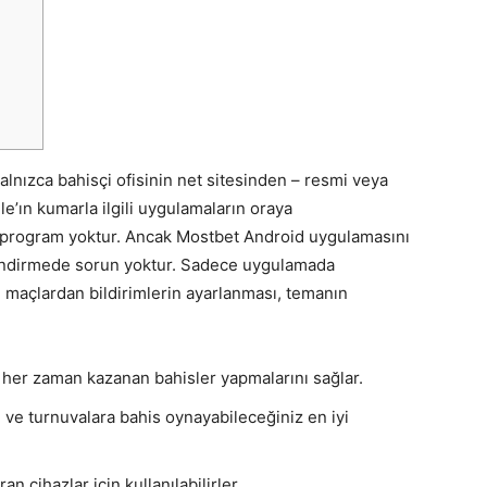
lnızca bahisçi ofisinin net sitesinden – resmi veya
le’ın kumarla ilgili uygulamaların oraya
e program yoktur. Ancak Mostbet Android uygulamasını
a indirmede sorun yoktur. Sadece uygulamada
nlı maçlardan bildirimlerin ayarlanması, temanın
 her zaman kazanan bahisler yapmalarını sağlar.
re ve turnuvalara bahis oynayabileceğiniz en iyi
an cihazlar için kullanılabilirler.