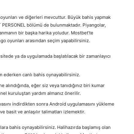
 oyunları ve diğerleri mevcuttur. Büyük bahis yapmak
T PERSONEL bölümü de bulunmaktadır. Piyangolar,
zanmanın bir başka harika yoludur. Mostbet’te
ngo oyunları arasından seçim yapabilirsiniz.
sitede ya da uygulamada başlatılacak bir zamanlayıcı
 ederken canlı bahis oynayabilirsiniz.
e alındığında, eğer siz veya tanıdığınız biri kumar
onel kuruluştan yardım almanız önerilir.
yasını indirdikten sonra Android uygulamasını yükleme
basit ve anlaşılır talimatları izlemektir.
lara bahis oynayabilirsiniz. Halihazırda başlamış olan